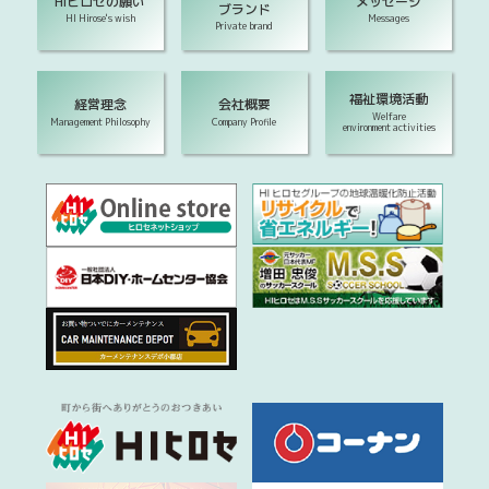
HIヒロセの願い
メッセージ
ブランド
HI Hirose's wish
Messages
Private brand
福祉環境活動
経営理念
会社概要
Welfare
Management Philosophy
Company Profile
environment activities