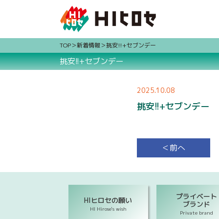
TOP
新着情報
挑安!!+セブンデー
挑安!!+セブンデー
2025.10.08
挑安!!+セブンデー
＜前へ
プライベート
HIヒロセの願い
ブランド
HI Hirose's wish
Private brand