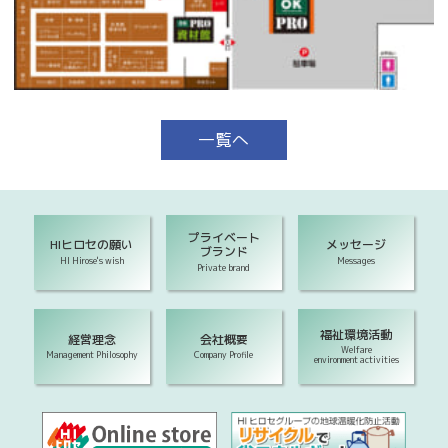
一覧へ
プライベート
HIヒロセの願い
メッセージ
ブランド
HI Hirose's wish
Messages
Private brand
福祉環境活動
経営理念
会社概要
Welfare
Management Philosophy
Company Profile
environment activities