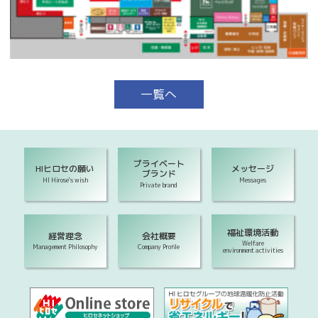
一覧へ
プライベート
HIヒロセの願い
メッセージ
ブランド
HI Hirose's wish
Messages
Private brand
福祉環境活動
経営理念
会社概要
Welfare
Management Philosophy
Company Profile
environment activities