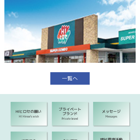
一覧へ
プライベート
HIヒロセの願い
メッセージ
ブランド
HI Hirose's wish
Messages
Private brand
福祉環境活動