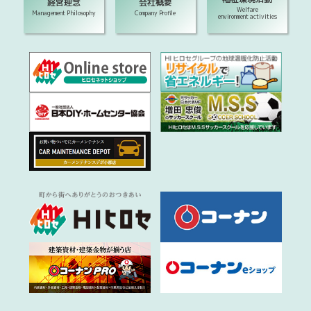
経営理念
会社概要
Welfare
Management Philosophy
Company Profile
environment activities