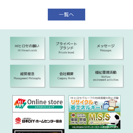
一覧へ
プライベート
HIヒロセの願い
メッセージ
ブランド
HI Hirose's wish
Messages
Private brand
福祉環境活動
経営理念
会社概要
Welfare
Management Philosophy
Company Profile
environment activities