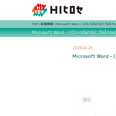
TOP
新着情報
Microsoft Word – ()Òí»¹üÑü³óÜC:Š9Åªü
Microsoft Word – ()Òí»¹üÑü³óÜC:Š9Åªü×
2026.02.26
Microsoft Word – 