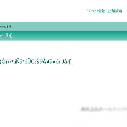
チラシ情報・店舗検索
×ónJå›[
ónJå›[
()Òí»¹üÑü³óÜC:Š9Åªü×ónJå›[