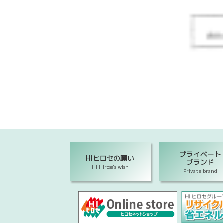
プライベート
HIヒロセの願い
ブランド
HI Hirose's wish
Private brand