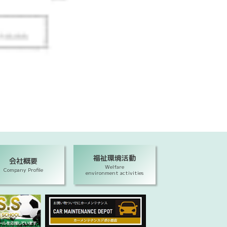
福祉環境活動
会社概要
Welfare
Company Profile
environment activities