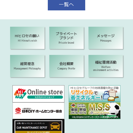
一覧へ
プライベート
HIヒロセの願い
メッセージ
ブランド
HI Hirose's wish
Messages
Private brand
福祉環境活動
経営理念
会社概要
Welfare
Management Philosophy
Company Profile
environment activities