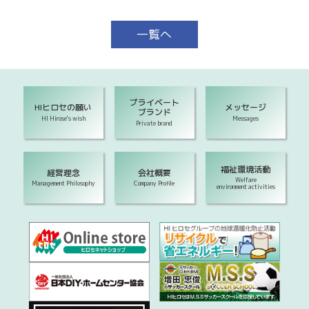
一覧へ
プライベート
HIヒロセの願い
メッセージ
ブランド
HI Hirose's wish
Messages
Private brand
福祉環境活動
経営理念
会社概要
Welfare
Management Philosophy
Company Profile
environment activities