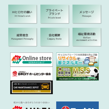
プライベート
HIヒロセの願い
メッセージ
ブランド
HI Hirose's wish
Messages
Private brand
福祉環境活動
経営理念
会社概要
Welfare
Management Philosophy
Company Profile
environment activities