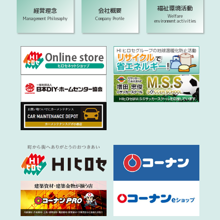
福祉環境活動
経営理念
会社概要
Welfare
Management Philosophy
Company Profile
environment activities