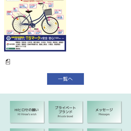
一覧へ
プライベート
HIヒロセの願い
メッセージ
ブランド
HI Hirose's wish
Messages
Private brand