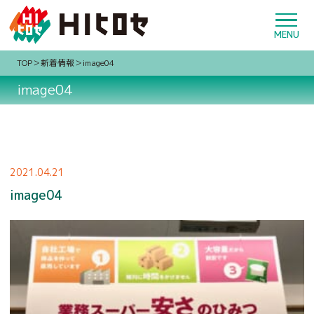
TOP
新着情報
image04
image04
2021.04.21
image04