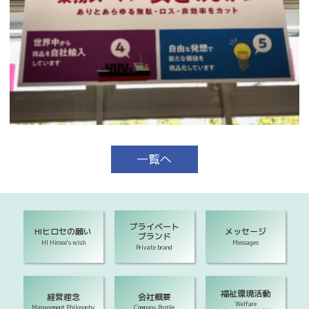
一覧へ
プライベート
HIヒロセの願い
メッセージ
ブランド
HI Hirose's wish
Messages
Private brand
福祉環境活動
経営理念
会社概要
Welfare
Management Philosophy
Company Profile