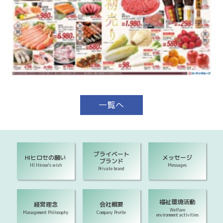
一覧へ
プライベート
HIヒロセの願い
メッセージ
ブランド
HI Hirose's wish
Messages
Private brand
福祉環境活動
経営理念
会社概要
Welfare
Management Philosophy
Company Profile
environment activities