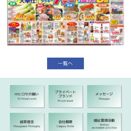
一覧へ
プライベート
HIヒロセの願い
メッセージ
ブランド
HI Hirose's wish
Messages
Private brand
福祉環境活動
経営理念
会社概要
Welfare
Management Philosophy
Company Profile
environment activities