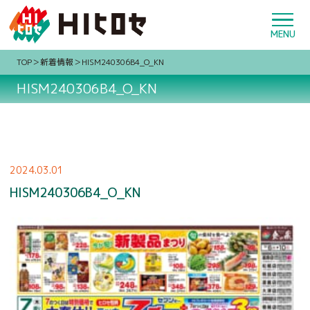
TOP
新着情報
HISM240306B4_O_KN
HISM240306B4_O_KN
2024.03.01
HISM240306B4_O_KN