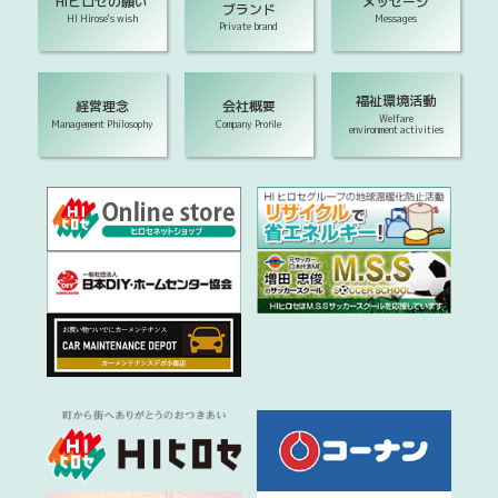
HIヒロセの願い
メッセージ
ブランド
HI Hirose's wish
Messages
Private brand
福祉環境活動
経営理念
会社概要
Welfare
Management Philosophy
Company Profile
environment activities