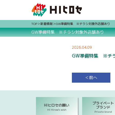
TOP
新着情報
GW準備特集 ※チラシ対象外店舗あり
GW準備特集 ※チラシ対象外店舗あり
2026.04.09
GW準備特集 ※チ
＜前へ
プライベート
HIヒロセの願い
ブランド
HI Hirose's wish
Private brand