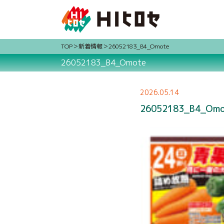
TOP
新着情報
26052183_B4_Omote
26052183_B4_Omote
2026.05.14
26052183_B4_Om