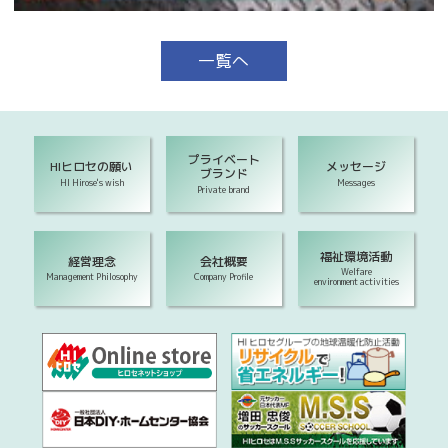
一覧へ
プライベート
HIヒロセの願い
メッセージ
ブランド
HI Hirose's wish
Messages
Private brand
福祉環境活動
経営理念
会社概要
Welfare
Management Philosophy
Company Profile
environment activities