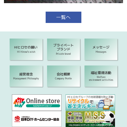
一覧へ
プライベート
HIヒロセの願い
メッセージ
ブランド
HI Hirose's wish
Messages
Private brand
福祉環境活動
経営理念
会社概要
Welfare
Management Philosophy
Company Profile
environment activities