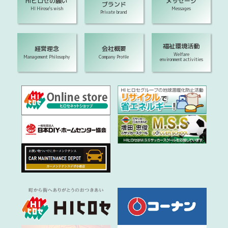
HIヒロセの願い
メッセージ
ブランド
HI Hirose's wish
Messages
Private brand
福祉環境活動
経営理念
会社概要
Welfare
Management Philosophy
Company Profile
environment activities