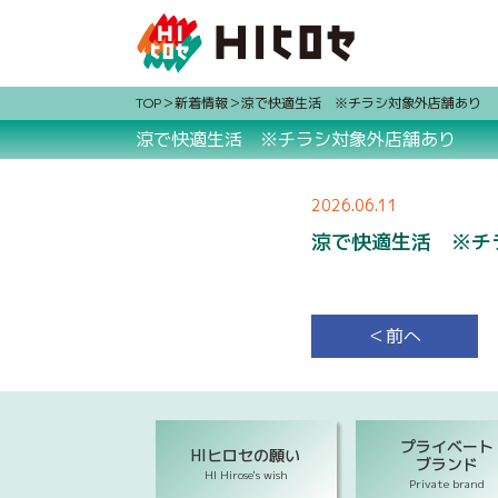
TOP
新着情報
涼で快適生活 ※チラシ対象外店舗あり
涼で快適生活 ※チラシ対象外店舗あり
2026.06.11
涼で快適生活 ※チ
＜前へ
プライベート
HIヒロセの願い
ブランド
HI Hirose's wish
Private brand