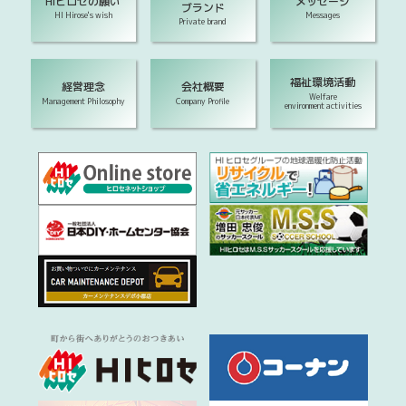
HIヒロセの願い
メッセージ
ブランド
HI Hirose's wish
Messages
Private brand
福祉環境活動
経営理念
会社概要
Welfare
Management Philosophy
Company Profile
environment activities