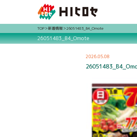
TOP
新着情報
26051483_B4_Omote
26051483_B4_Omote
2026.05.08
26051483_B4_Om