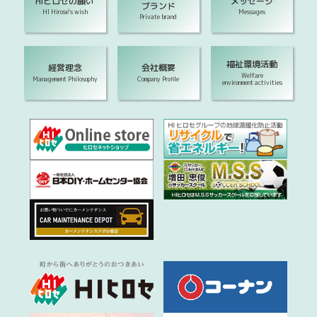
HIヒロセの願い
メッセージ
ブランド
HI Hirose's wish
Messages
Private brand
福祉環境活動
経営理念
会社概要
Welfare
Management Philosophy
Company Profile
environment activities