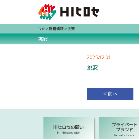
TOP
新着情報
挑安
挑安
2025.12.01
挑安
＜前へ
プライベート
HIヒロセの願い
ブランド
HI Hirose's wish
Private brand