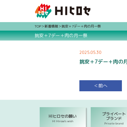
TOP
新着情報
挑安＋7デー＋肉の月一祭
挑安＋7デー＋肉の月一祭
2025.05.30
挑安＋7デー＋肉の
＜前へ
プライベート
HIヒロセの願い
ブランド
HI Hirose's wish
Private brand