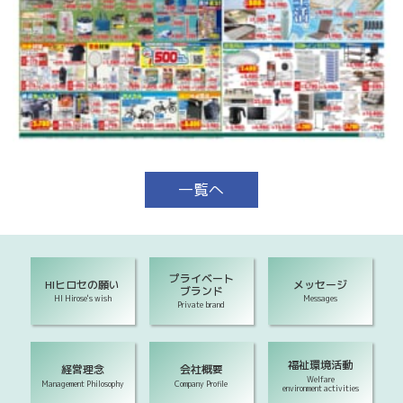
一覧へ
プライベート
HIヒロセの願い
メッセージ
ブランド
HI Hirose's wish
Messages
Private brand
福祉環境活動
経営理念
会社概要
Welfare
Management Philosophy
Company Profile
environment activities