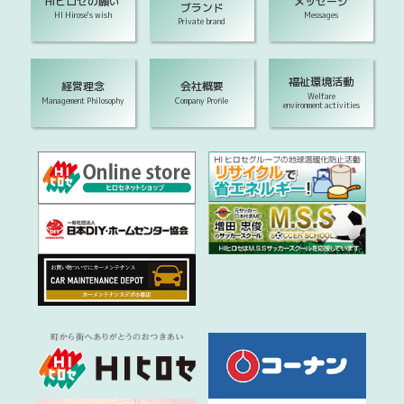
HIヒロセの願い
メッセージ
ブランド
HI Hirose's wish
Messages
Private brand
福祉環境活動
経営理念
会社概要
Welfare
Management Philosophy
Company Profile
environment activities