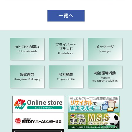
一覧へ
プライベート
HIヒロセの願い
メッセージ
ブランド
HI Hirose's wish
Messages
Private brand
福祉環境活動
経営理念
会社概要
Welfare
Management Philosophy
Company Profile
environment activities