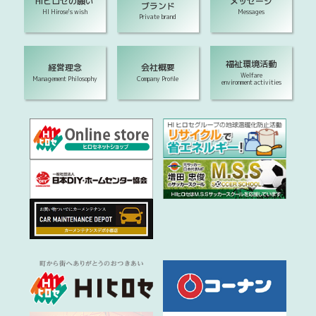
HIヒロセの願い
メッセージ
ブランド
HI Hirose's wish
Messages
Private brand
福祉環境活動
経営理念
会社概要
Welfare
Management Philosophy
Company Profile
environment activities