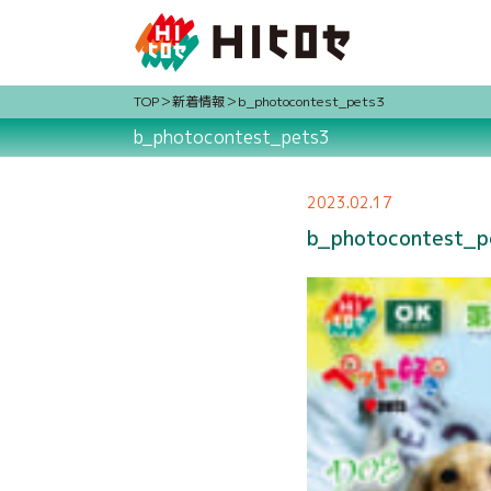
TOP
新着情報
b_photocontest_pets3
b_photocontest_pets3
2023.02.17
b_photocontest_p