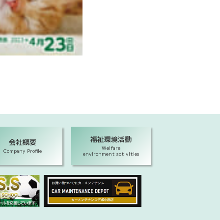
福祉環境活動
会社概要
Welfare
Company Profile
environment activities