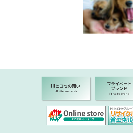
プライベート
HIヒロセの願い
ブランド
HI Hirose's wish
Private brand