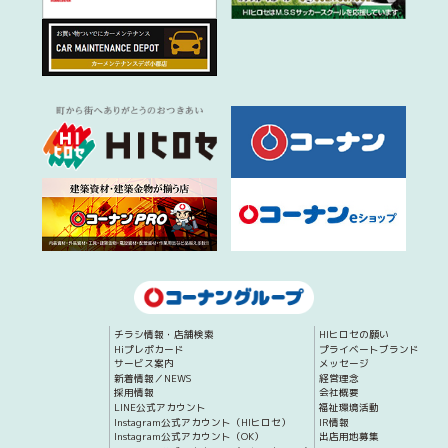
チラシ情報・店舗検索
HIヒロセの願い
Hiプレポカード
プライベートブランド
サービス案内
メッセージ
新着情報／NEWS
経営理念
採用情報
会社概要
LINE公式アカウント
福祉環境活動
Instagram公式アカウント（HIヒロセ）
IR情報
Instagram公式アカウント（OK）
出店用地募集