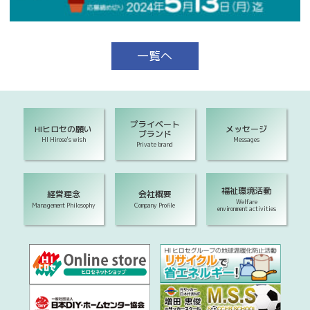
一覧へ
プライベート
HIヒロセの願い
メッセージ
ブランド
HI Hirose's wish
Messages
Private brand
福祉環境活動
経営理念
会社概要
Welfare
Management Philosophy
Company Profile
environment activities