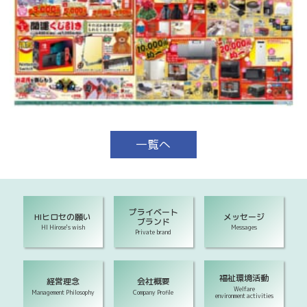
一覧へ
プライベート
HIヒロセの願い
メッセージ
ブランド
HI Hirose's wish
Messages
Private brand
福祉環境活動
経営理念
会社概要
Welfare
Management Philosophy
Company Profile
environment activities