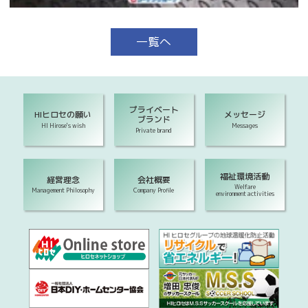
一覧へ
プライベート
HIヒロセの願い
メッセージ
ブランド
HI Hirose's wish
Messages
Private brand
福祉環境活動
経営理念
会社概要
Welfare
Management Philosophy
Company Profile
environment activities