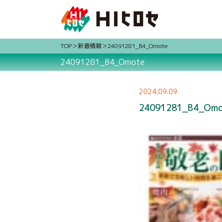
TOP
新着情報
24091281_B4_Omote
24091281_B4_Omote
2024.09.09
24091281_B4_Om