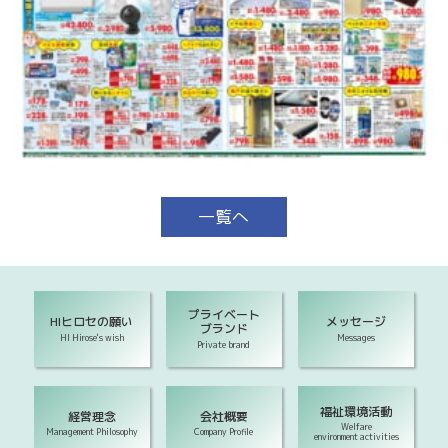
一覧へ
プライベート
HIヒロセの願い
メッセージ
ブランド
HI Hirose's wish
Messages
Private brand
福祉環境活動
経営理念
会社概要
Welfare
Management Philosophy
Company Profile
environment activities