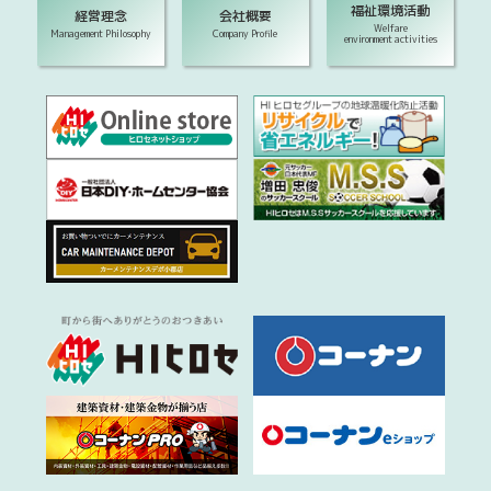
福祉環境活動
経営理念
会社概要
Welfare
Management Philosophy
Company Profile
environment activities