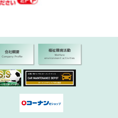
福祉環境活動
会社概要
Welfare
Company Profile
environment activities