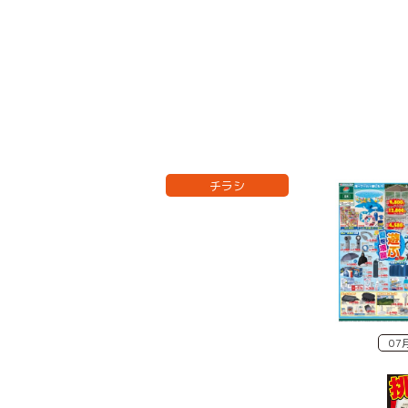
チラシ
07