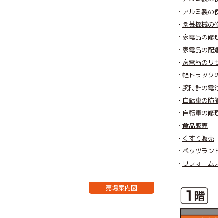
アルミ製の
園芸機械の
家電品の修
家電品の配
家電品のリ
軽トラック
腕時計の電
自転車の防
自転車の修
食品販売
くすり販売
ペッツラン
リフォーム
売場案内図