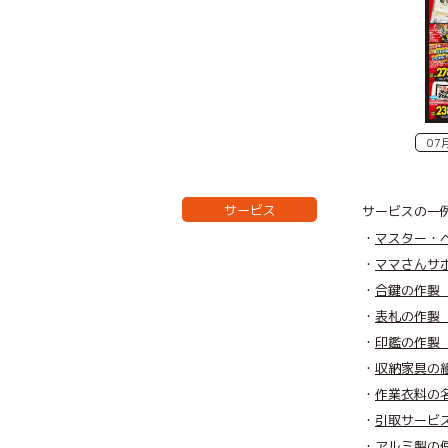
07
サービス
サービスの一
マスター・
ママさんサ
合鍵の作製
表札の作製
印鑑の作製
収納家具の
作業衣料の
引取サービ
アルミ製の