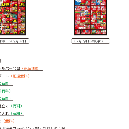
月29日〜09月07日
07月29日〜09月07日
例
ヘルパー会員
（配達無料）
ポート
（配達無料）
（有料）
（有料）
（有料）
組立て
（有料）
名入れ
（有料）
ス
（無料）
使用済みフライパン・鍋・やかんの回収