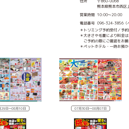
住所
〒860-0068
熊本県熊本市西区上
営業時間
10:00〜20:00
電話番号
096-324-385
＊トリミング予約受付／予約
＊大きさや毛量により料金は
ご予約の際にご確認をお願
＊ペットホテル・一時お預か
月29日〜08月10日
07月30日〜08月07日