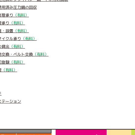
使用済み圧力鍋の回収
修理承り
（有料）
理承り
（有料）
達・設置
（有料）
サイクル承り
（有料）
の貸出
（有料）
池交換・ベルト交換
（有料）
犯登録
（有料）
理
（有料）
ド
ステーション