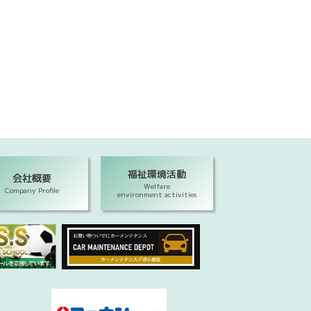
福祉環境活動
会社概要
Welfare
Company Profile
environment activities