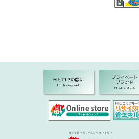
プライベート
HIヒロセの願い
ブランド
HI Hirose's wish
Private brand