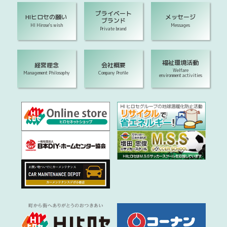
プライベート
HIヒロセの願い
メッセージ
ブランド
HI Hirose's wish
Messages
Private brand
福祉環境活動
経営理念
会社概要
Welfare
Management Philosophy
Company Profile
environment activities