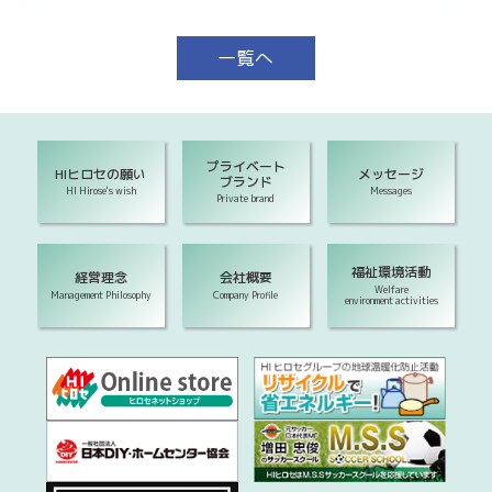
一覧へ
プライベート
HIヒロセの願い
メッセージ
ブランド
HI Hirose's wish
Messages
Private brand
福祉環境活動
経営理念
会社概要
Welfare
Management Philosophy
Company Profile
environment activities