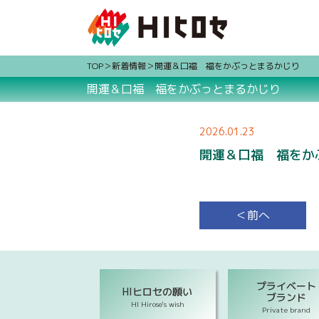
TOP
新着情報
開運＆口福 福をかぶっとまるかじり
開運＆口福 福をかぶっとまるかじり
2026.01.23
開運＆口福 福をか
＜前へ
プライベート
HIヒロセの願い
ブランド
HI Hirose's wish
Private brand