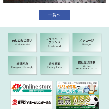
一覧へ
プライベート
HIヒロセの願い
メッセージ
ブランド
HI Hirose's wish
Messages
Private brand
福祉環境活動
経営理念
会社概要
Welfare
Management Philosophy
Company Profile
environment activities