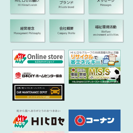
HIヒロセの願い
メッセージ
ブランド
HI Hirose's wish
Messages
Private brand
福祉環境活動
経営理念
会社概要
Welfare
Management Philosophy
Company Profile
environment activities