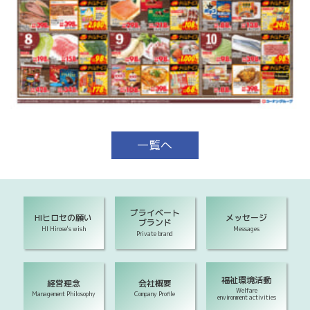
一覧へ
プライベート
HIヒロセの願い
メッセージ
ブランド
HI Hirose's wish
Messages
Private brand
福祉環境活動
経営理念
会社概要
Welfare
Management Philosophy
Company Profile
environment activities