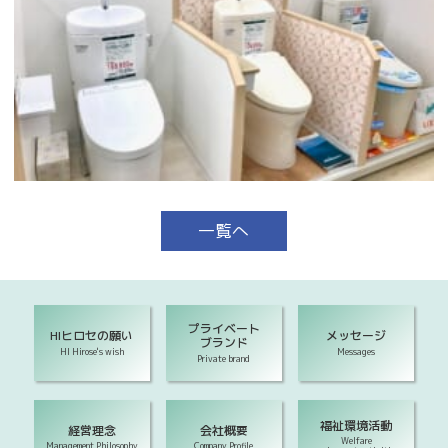
一覧へ
プライベート
HIヒロセの願い
メッセージ
ブランド
HI Hirose's wish
Messages
Private brand
福祉環境活動
経営理念
会社概要
Welfare
Management Philosophy
Company Profile