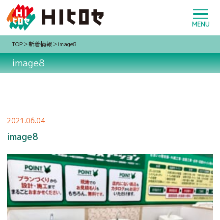
TOP
新着情報
image8
image8
2021.06.04
image8